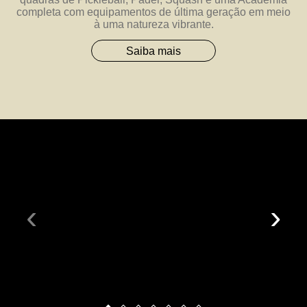
completa com equipamentos de última geração em meio
à uma natureza vibrante.
Saiba mais
‹
›