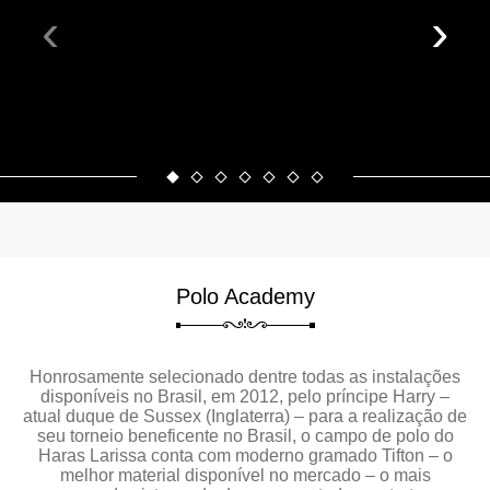
‹
›
Polo Academy
Honrosamente selecionado dentre todas as instalações
disponíveis no Brasil, em 2012, pelo príncipe Harry –
atual duque de Sussex (Inglaterra) – para a realização de
seu torneio beneficente no Brasil, o campo de polo do
Haras Larissa conta com moderno gramado Tifton – o
melhor material disponível no mercado – o mais