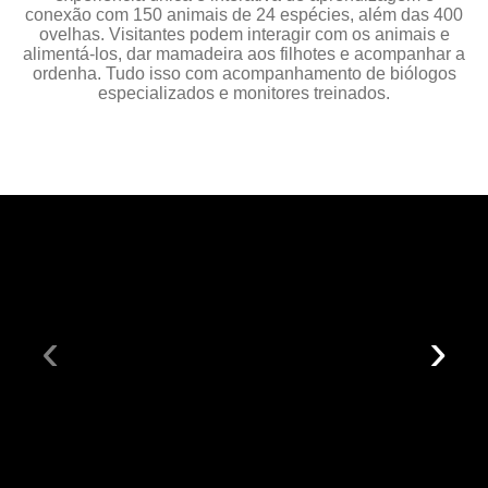
conexão com 150 animais de 24 espécies, além das 400
ovelhas. Visitantes podem interagir com os animais e
alimentá-los, dar mamadeira aos filhotes e acompanhar a
ordenha. Tudo isso com acompanhamento de biólogos
especializados e monitores treinados.
‹
›