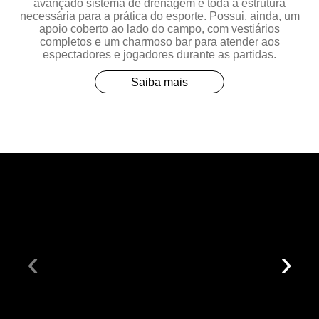
avançado sistema de drenagem e toda a estrutura
necessária para a prática do esporte. Possui, ainda, um
apoio coberto ao lado do campo, com vestiários
completos e um charmoso bar para atender aos
espectadores e jogadores durante as partidas.
Saiba mais
‹
›