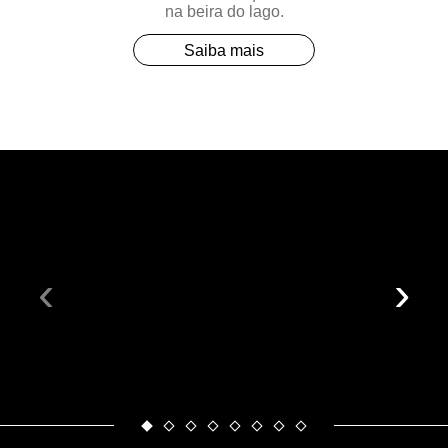
na beira do lago.
Saiba mais
‹
›