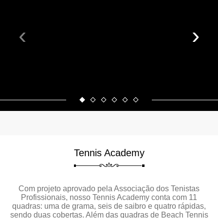
‹
›
Tennis Academy
Com projeto aprovado pela Associação dos Tenistas
Profissionais, nosso Tennis Academy conta com 11
quadras: uma de grama, seis de saibro e quatro rápidas,
sendo duas cobertas. Além das quadras de Beach Tennis